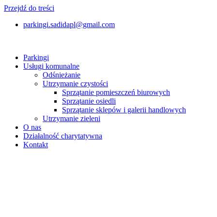
Przejdź do treści
parkingi.sadidapl@gmail.com
Parkingi
Usługi komunalne
Odśnieżanie
Utrzymanie czystości
Sprzątanie pomieszczeń biurowych
Sprzątanie osiedli
Sprzątanie sklepów i galerii handlowych
Utrzymanie zieleni
O nas
Działalność charytatywna
Kontakt